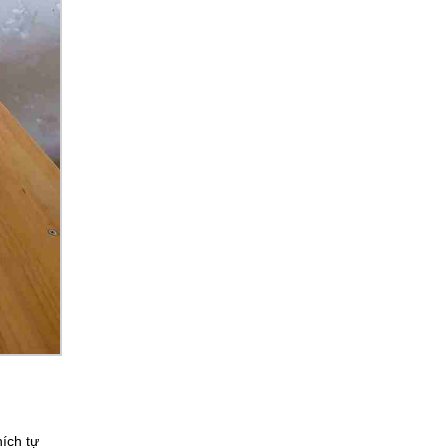
ích tự