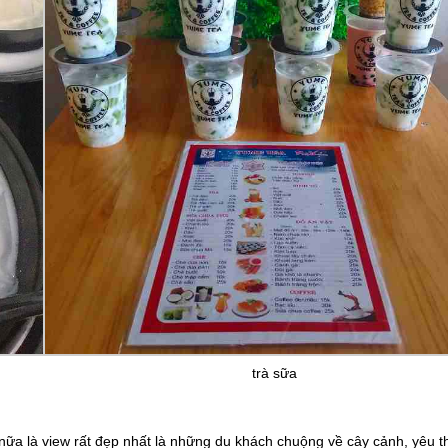
trà sữa
ữa là view rất đẹp nhất là những du khách chuộng về cây cảnh, yêu th