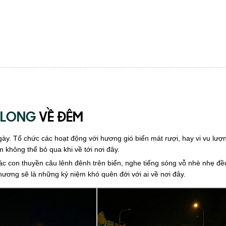
 LONG
VỀ ĐÊM
y. Tổ chức các hoạt động với hương gió biển mát rượi, hay vi vu lượ
không thể bỏ qua khi về tới nơi đây.
ác con thuyền câu lênh đênh trên biển, nghe tiếng sóng vỗ nhè nhẹ đ
ương sẽ là những kỷ niệm khó quên đới với ai về nơi đây.