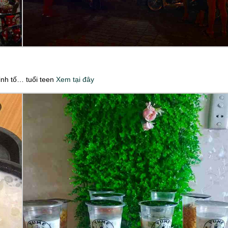
inh tố… tuổi teen
Xem tại đây