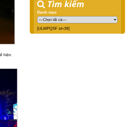
Tìm kiếm
Danh mục
[ULWPQSF id=38]
ể hiện.