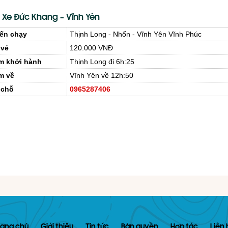
 Xe Đức Khang – Vĩnh Yên
ến chạy
Thịnh Long - Nhổn - Vĩnh Yên Vĩnh Phúc
 vé
120.000 VNĐ
m khởi hành
Thịnh Long đi 6h:25
m về
Vĩnh Yên về 12h:50
 chỗ
0965287406
rang chủ
Giới thiệu
Tin tức
Bản quyền
Hợp tác
Liên 