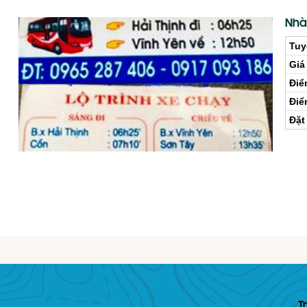
Nhà
Tuy
Giá
Điể
Điể
Đặt
T