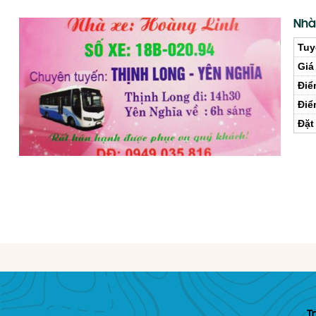
Nhà
Tuy
Giá
Điể
Điể
Đặt
T