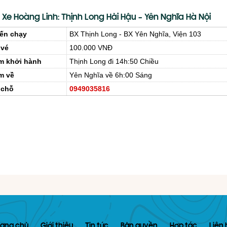
 Xe Hoàng Linh: Thịnh Long Hải Hậu – Yên Nghĩa Hà Nội
ến chạy
BX Thịnh Long - BX Yên Nghĩa, Viện 103
 vé
100.000 VNĐ
m khởi hành
Thịnh Long đi 14h:50 Chiều
m về
Yên Nghĩa về 6h:00 Sáng
 chỗ
0949035816
rang chủ
Giới thiệu
Tin tức
Bản quyền
Hợp tác
Liên 