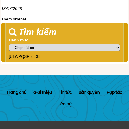
18/07/2026
Thêm sidebar
Tìm kiếm
Danh mục
[ULWPQSF id=38]
Trang chủ
Giới thiệu
Tin tức
Bản quyền
Hợp tác
Liên hệ