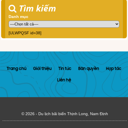
Tìm kiếm
Danh mục
[ULWPQSF id=38]
Trang chủ
Giới thiệu
Tin tức
Bản quyền
Hợp tác
Liên hệ
© 2026 -
Du lịch bãi biển Thịnh Long, Nam Định