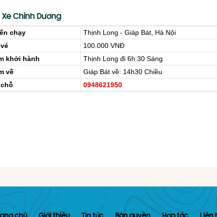
 Xe Chỉnh Dương
ến chạy
Thịnh Long - Giáp Bát, Hà Nội
 vé
100.000 VNĐ
m khởi hành
Thịnh Long đi 6h:30 Sáng
m về
Giáp Bát về: 14h30 Chiều
 chỗ
0948621950
rang chủ
Giới thiệu
Tin tức
Bản quyền
Hợp tác
Liên 