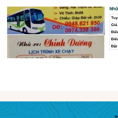
Nhà
Tuy
Giá
Điể
Điể
Đặt
T