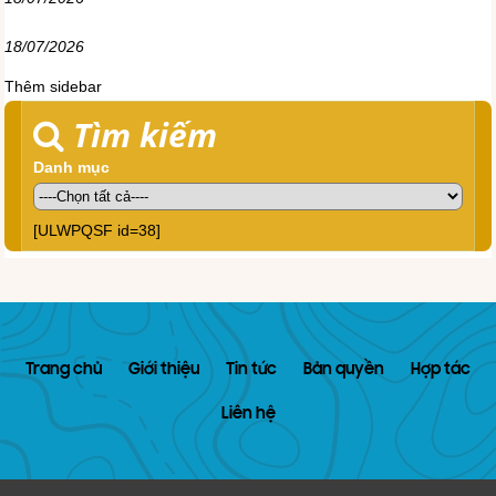
18/07/2026
Thêm sidebar
Tìm kiếm
Danh mục
[ULWPQSF id=38]
Trang chủ
Giới thiệu
Tin tức
Bản quyền
Hợp tác
Liên hệ