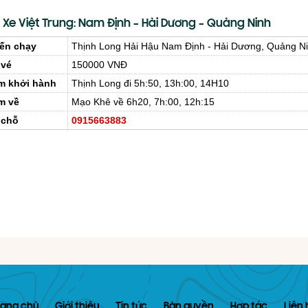
 Xe Việt Trung: Nam Định – Hải Dương – Quảng Ninh
ến chạy
Thịnh Long Hải Hậu Nam Định - Hải Dương, Quảng N
 vé
150000 VNĐ
m khởi hành
Thịnh Long đi 5h:50, 13h:00, 14H10
m về
Mạo Khê về 6h20, 7h:00, 12h:15
 chỗ
0915663883
rang chủ
Giới thiệu
Tin tức
Bản quyền
Hợp tác
Liên 