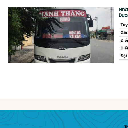
Nhà
Dươ
Tuy
Giá
Điể
Điể
Đặt
T