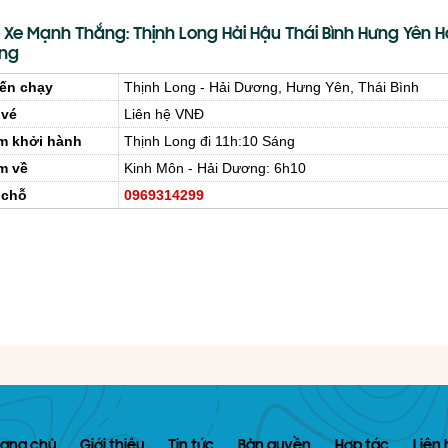
 Xe Mạnh Thắng: Thịnh Long Hải Hậu Thái Bình Hưng Yên H
ng
ến chạy
Thịnh Long - Hải Dương, Hưng Yên, Thái Bình
 vé
Liên hệ VNĐ
m khởi hành
Thịnh Long đi 11h:10 Sáng
m về
Kinh Môn - Hải Dương: 6h10
 chỗ
0969314299
rang chủ
Giới thiệu
Tin tức
Bản quyền
Hợp tác
Liên 