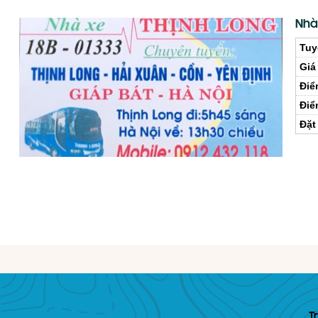
Nhà 
Tuy
Giá
Điể
Điể
Đặt
T