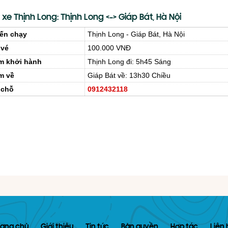
xe Thịnh Long: Thịnh Long <-> Giáp Bát, Hà Nội
ến chạy
Thịnh Long - Giáp Bát, Hà Nội
 vé
100.000 VNĐ
m khởi hành
Thịnh Long đi: 5h45 Sáng
m về
Giáp Bát về: 13h30 Chiều
 chỗ
0912432118
rang chủ
Giới thiệu
Tin tức
Bản quyền
Hợp tác
Liên 