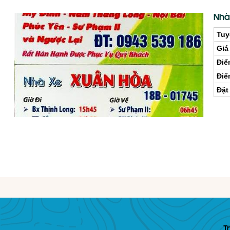
Nhà
Tuy
Giá
Điể
Điể
Đặt
T