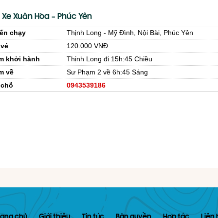
 Xe Xuân Hòa – Phúc Yên
ến chạy
Thịnh Long - Mỹ Đình, Nội Bài, Phúc Yên
 vé
120.000 VNĐ
m khởi hành
Thịnh Long đi 15h:45 Chiều
m về
Sư Phạm 2 về 6h:45 Sáng
 chỗ
0943539186
rang chủ
Giới thiệu
Tin tức
Bản quyền
Hợp tác
Liên 