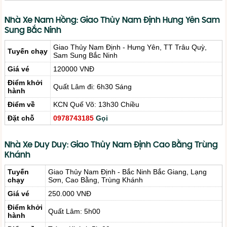
Nhà Xe Nam Hồng: Giao Thủy Nam Định Hưng Yên Sam
Sung Bắc Ninh
Giao Thủy Nam Định - Hưng Yên, TT Trâu Quỳ,
Tuyến chạy
Sam Sung Bắc Ninh
Giá vé
120000 VNĐ
Điểm khởi
Quất Lâm đi: 6h30 Sáng
hành
Điểm về
KCN Quế Võ: 13h30 Chiều
Đặt chỗ
0978743185
Gọi
Nhà Xe Duy Duy: Giao Thủy Nam Định Cao Bằng Trùng
Khánh
Tuyến
Giao Thủy Nam Định - Bắc Ninh Bắc Giang, Lạng
chạy
Sơn, Cao Bằng, Trùng Khánh
Giá vé
250.000 VNĐ
Điểm khởi
Quất Lâm: 5h00
hành