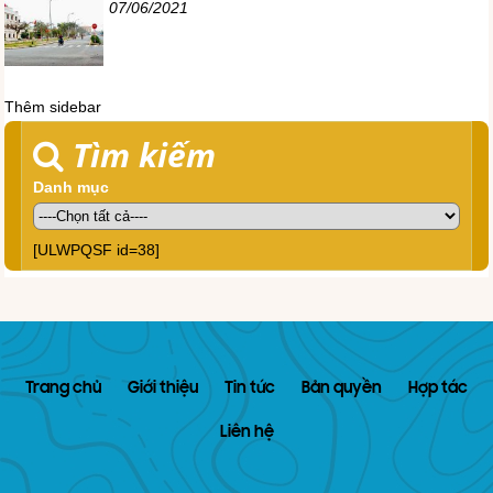
07/06/2021
Thêm sidebar
Tìm kiếm
Danh mục
[ULWPQSF id=38]
Trang chủ
Giới thiệu
Tin tức
Bản quyền
Hợp tác
Liên hệ