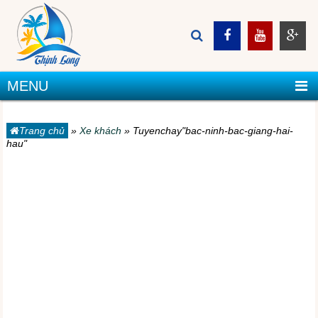
MENU
Trang chủ
»
Xe khách
»
Tuyenchay"bac-ninh-bac-giang-hai-
hau"