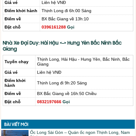
Giá vé
Liên hệ VNĐ
Điểm khởi hành
Thịnh Long đi 6h:00 Sáng
Điểm về
BX Bắc Giang về 13h:10
Đặt chỗ
0396161288
Gọi
Nhà Xe Đại Duy: Hải Hậu <-> Hưng Yên Bắc Ninh Bắc
Giang
Thịnh Long, Hải Hậu - Hưng Yên, Bắc Ninh, Bắc
Tuyến chạy
Giang
Giá vé
Liên hệ VNĐ
Điểm khởi
Thịnh Long đi 9h:20 Sáng
hành
Điểm về
BX Bắc Giang về 16h:50 Chiều
Đặt chỗ
0832197666
Gọi
BÀI VIẾT MỚI
Ốc Long Sài Gòn – Quán ốc ngon Thịnh Long, Nam