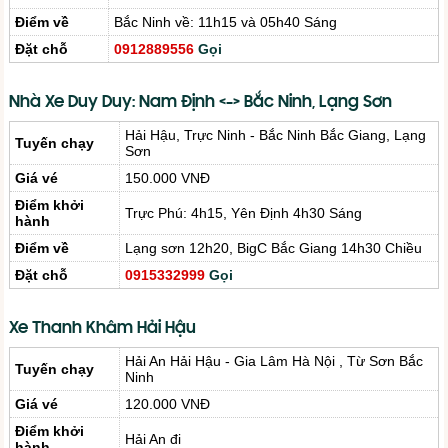
Điểm về
Bắc Ninh về: 11h15 và 05h40 Sáng
Đặt chỗ
0912889556
Gọi
Nhà Xe Duy Duy: Nam Định <-> Bắc Ninh, Lạng Sơn
Hải Hậu, Trực Ninh - Bắc Ninh Bắc Giang, Lạng
Tuyến chạy
Sơn
Giá vé
150.000 VNĐ
Điểm khởi
Trực Phú: 4h15, Yên Định 4h30 Sáng
hành
Điểm về
Lạng sơn 12h20, BigC Bắc Giang 14h30 Chiều
Đặt chỗ
0915332999
Gọi
Xe Thanh Khâm Hải Hậu
Hải An Hải Hậu - Gia Lâm Hà Nội , Từ Sơn Bắc
Tuyến chạy
Ninh
Giá vé
120.000 VNĐ
Điểm khởi
Hải An đi
hành