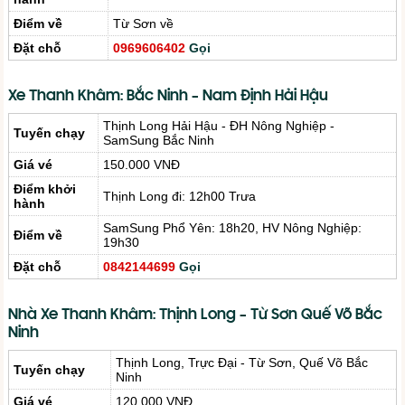
Điểm về
Từ Sơn về
Đặt chỗ
0969606402
Gọi
Xe Thanh Khâm: Bắc Ninh – Nam Định Hải Hậu
Thịnh Long Hải Hậu - ĐH Nông Nghiệp -
Tuyến chạy
SamSung Bắc Ninh
Giá vé
150.000 VNĐ
Điểm khởi
Thịnh Long đi: 12h00 Trưa
hành
SamSung Phổ Yên: 18h20, HV Nông Nghiệp:
Điểm về
19h30
Đặt chỗ
0842144699
Gọi
Nhà Xe Thanh Khâm: Thịnh Long – Từ Sơn Quế Võ Bắc
Ninh
Thịnh Long, Trực Đại - Từ Sơn, Quế Võ Bắc
Tuyến chạy
Ninh
Giá vé
120.000 VNĐ