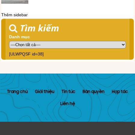
Thêm sidebar
Tìm kiếm
Danh mục
[ULWPQSF id=38]
Trang chủ
Giới thiệu
Tin tức
Bản quyền
Hợp tác
Liên hệ