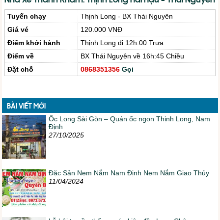
Nhà Xe Thanh Khâm: Thịnh Long Hải Hậu – Thái Nguyên
Tuyến chạy
Thịnh Long - BX Thái Nguyên
Giá vé
120.000 VNĐ
Điểm khởi hành
Thịnh Long đi 12h:00 Trưa
Điểm về
BX Thái Nguyên về 16h:45 Chiều
Đặt chỗ
0868351356
Gọi
BÀI VIẾT MỚI
Ốc Long Sài Gòn – Quán ốc ngon Thịnh Long, Nam
Định
27/10/2025
Đặc Sản Nem Nắm Nam Định Nem Nắm Giao Thủy
11/04/2024