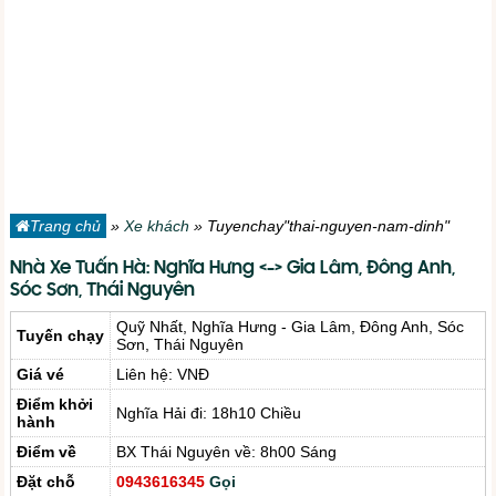
Trang chủ
»
Xe khách
»
Tuyenchay"thai-nguyen-nam-dinh"
Nhà Xe Tuấn Hà: Nghĩa Hưng <-> Gia Lâm, Đông Anh,
Sóc Sơn, Thái Nguyên
Quỹ Nhất, Nghĩa Hưng - Gia Lâm, Đông Anh, Sóc
Tuyến chạy
Sơn, Thái Nguyên
Giá vé
Liên hệ: VNĐ
Điểm khởi
Nghĩa Hải đi: 18h10 Chiều
hành
Điểm về
BX Thái Nguyên về: 8h00 Sáng
Đặt chỗ
0943616345
Gọi