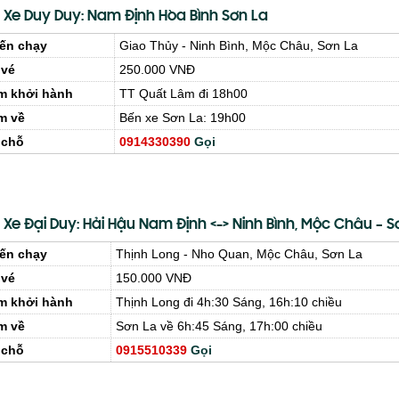
 Xe Duy Duy: Nam Định Hòa Bình Sơn La
ến chạy
Giao Thủy - Ninh Bình, Mộc Châu, Sơn La
 vé
250.000 VNĐ
m khởi hành
TT Quất Lâm đi 18h00
m về
Bến xe Sơn La: 19h00
 chỗ
0914330390
Gọi
 Xe Đại Duy: Hải Hậu Nam Định <-> Ninh Bình, Mộc Châu – S
ến chạy
Thịnh Long - Nho Quan, Mộc Châu, Sơn La
 vé
150.000 VNĐ
m khởi hành
Thịnh Long đi 4h:30 Sáng, 16h:10 chiều
m về
Sơn La về 6h:45 Sáng, 17h:00 chiều
 chỗ
0915510339
Gọi