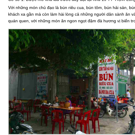
Với những món chủ đạo là bún riêu cua, bún tôm, bún hải sản, bú
khách xa gần mà còn làm hài lòng cả những người dân sành ăn và 
quán quen, với những món ăn ngon ngọt đậm đà hương vị biển tro