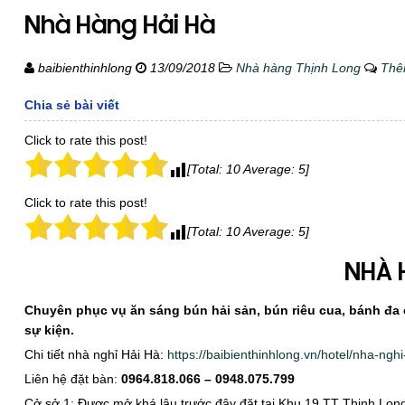
Nhà Hàng Hải Hà
baibienthinhlong
13/09/2018
Nhà hàng Thịnh Long
Thê
Chia sẻ bài viết
Click to rate this post!
[Total:
10
Average:
5
]
Click to rate this post!
[Total:
10
Average:
5
]
NHÀ 
Chuyên phục vụ ăn sáng bún hải sản, bún riêu cua, bánh đa 
sự kiện.
Chi tiết nhà nghỉ Hải Hà:
https://baibienthinhlong.vn/hotel/nha-nghi
Liên hệ đặt bàn:
0964.818.066 – 0948.075.799
Cở sở 1: Được mở khá lâu trước đây đặt tại Khu 19 TT Thịnh Lon