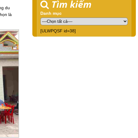
Tìm kiếm
ng du
Danh mục
họn là
[ULWPQSF id=38]