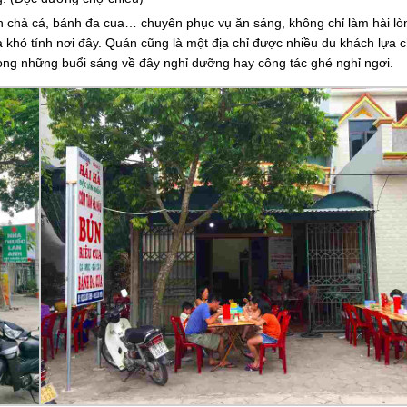
n chả cá, bánh đa cua… chuyên phục vụ ăn sáng, không chỉ làm hài lò
khó tính nơi đây. Quán cũng là một địa chỉ được nhiều du khách lựa c
ng những buổi sáng về đây nghỉ dưỡng hay công tác ghé nghỉ ngơi.