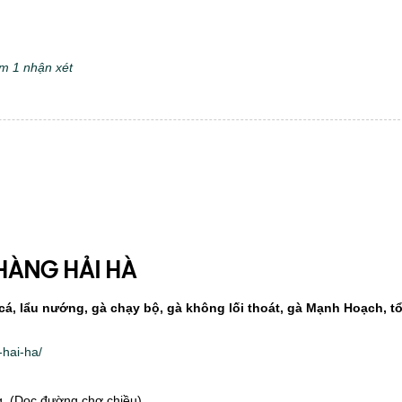
m 1 nhận xét
HÀNG HẢI HÀ
cá, lẩu nướng, gà chạy bộ, gà không lối thoát, gà Mạnh Hoạch, t
-hai-ha/
g. (Dọc đường chợ chiều)