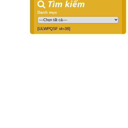
Tìm kiếm
Danh mục
[ULWPQSF id=38]