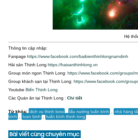
Hệ thố
Thông tin cập nhập:
Fanpage
https://www.facebook.com/baibienthinhlongnamdinh
Hải sản Thịnh Long
https://haisanthinhlong.vn
Group món ngon Thịnh Long:
https://www.facebook.com/groups/m
Group khách sạn tại Thịnh Long:
https://www.facebook.com/group
Youtube
Biển Thịnh Long
Các Quán ăn tại Thịnh Long :
Chi tiết
Từ khóa:
dịch vụ thịnh long
,
lẩu nướng tuấn bình
,
nhà hàng tấ
bình
,
tuan binh
,
tuấn bình thịnh long
Bài viết cùng chuyên mục