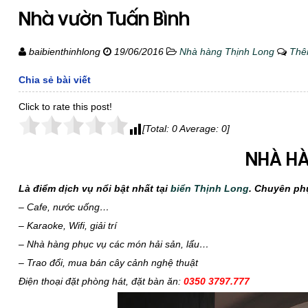
Nhà vườn Tuấn Bình
baibienthinhlong
19/06/2016
Nhà hàng Thịnh Long
Thê
Chia sẻ bài viết
Click to rate this post!
[Total:
0
Average:
0
]
NHÀ HÀ
Là điểm dịch vụ nổi bật nhất tại
biển Thịnh Long
. Chuyên ph
– Cafe, nước uống…
– Karaoke, Wifi, giải trí
– Nhà hàng phục vụ các món hải sản, lẩu…
– Trao đổi, mua bán cây cảnh nghệ thuật
Điện thoại đặt phòng hát, đặt bàn ăn:
0350 3797.777