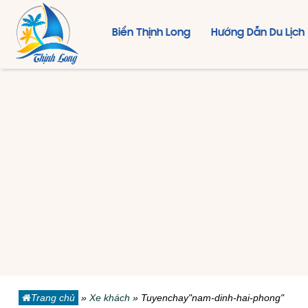
Biển Thịnh Long
Hướng Dẫn Du Lịch
Trang chủ
»
Xe khách
»
Tuyenchay"nam-dinh-hai-phong"