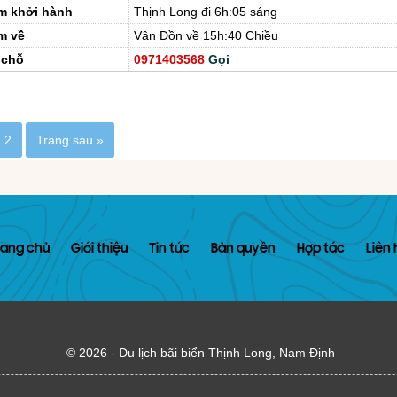
m khởi hành
Thịnh Long đi 6h:05 sáng
m về
Vân Đồn về 15h:40 Chiều
 chỗ
0971403568
Gọi
2
Trang sau »
rang chủ
Giới thiệu
Tin tức
Bản quyền
Hợp tác
Liên 
© 2026 -
Du lịch bãi biển Thịnh Long, Nam Định