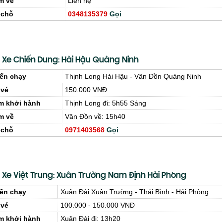
m về
Liên hệ
 chỗ
0348135379
Gọi
 Xe Chiến Dung: Hải Hậu Quảng Ninh
ến chạy
Thịnh Long Hải Hậu - Vân Đồn Quảng Ninh
 vé
150.000 VNĐ
m khởi hành
Thịnh Long đi: 5h55 Sáng
m về
Vân Đồn về: 15h40
 chỗ
0971403568
Gọi
 Xe Việt Trung: Xuân Trường Nam Định Hải Phòng
ến chạy
Xuân Đài Xuân Trường - Thái Bình - Hải Phòng
 vé
100.000 - 150.000 VNĐ
m khởi hành
Xuân Đài đi: 13h20