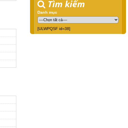
Tìm kiếm
Danh mục
[ULWPQSF id=38]