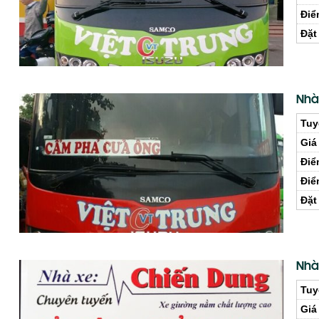
Điể
Đặt
Nhà
Tuy
Giá
Điể
Điể
Đặt
Nhà
Tuy
Giá