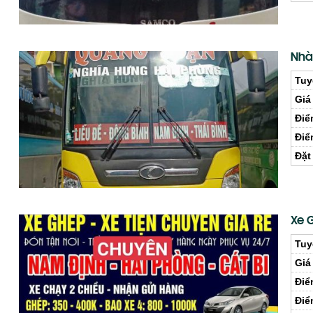
Nhà
Tuy
Giá
Điể
Điể
Đặt
Xe 
Tuy
Giá
Điể
Điể