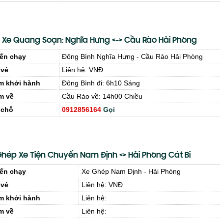
 Xe Quang Soạn: Nghĩa Hưng <-> Cầu Rào Hải Phòng
ến chạy
Đông Bình Nghĩa Hưng - Cầu Rào Hải Phòng
 vé
Liên hệ: VNĐ
m khởi hành
Đông Bình đi: 6h10 Sáng
m về
Cầu Rào về: 14h00 Chiều
 chỗ
0912856164
Gọi
Ghép Xe Tiện Chuyến Nam Định <> Hải Phòng Cát Bi
ến chạy
Xe Ghép Nam Định - Hải Phòng
 vé
Liên hệ: VNĐ
m khởi hành
Liên hệ:
m về
Liên hệ: