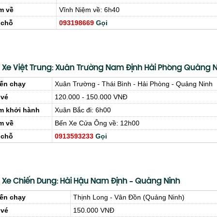
m về
Vĩnh Niệm về: 6h40
 chỗ
093198669
Gọi
 Xe Việt Trung: Xuân Trường Nam Định Hải Phòng Quảng 
ến chạy
Xuân Trường - Thái Bình - Hải Phòng - Quảng Ninh
 vé
120.000 - 150.000 VNĐ
m khởi hành
Xuân Bắc đi: 6h00
m về
Bến Xe Cửa Ông về: 12h00
 chỗ
0913593233
Gọi
 Xe Chiến Dung: Hải Hậu Nam Định – Quảng Ninh
ến chạy
Thịnh Long - Vân Đồn (Quảng Ninh)
 vé
150.000 VNĐ