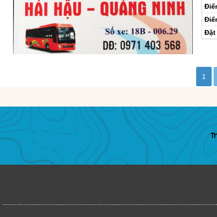
Điể
Điể
Đặt
1
T