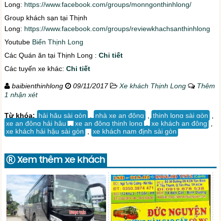
Long:
https://www.facebook.com/groups/monngonthinhlong/
Group khách sạn tại Thịnh
Long:
https://www.facebook.com/groups/reviewkhachsanthinhlong
Youtube
Biển Thịnh Long
Các Quán ăn tại Thịnh Long :
Chi tiết
Các tuyến xe khác:
Chi tiết
baibienthinhlong
09/11/2017
Xe khách Thịnh Long
Thêm
1 nhận xét
Từ khóa:
hải hậu sài gòn
,
nhà xe an đông
,
thịnh long sài gòn
,
xe an đông hải hậu
,
xe an đông thịnh long
,
xe khách an đông
,
xe khách hải hậu sài gòn
,
xe khách nam định sài gòn
Xem thêm xe khách