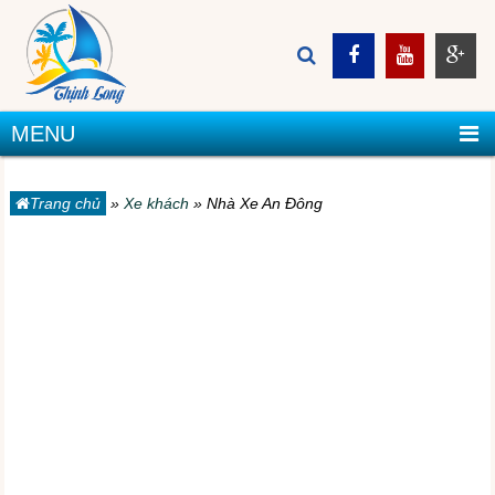
MENU
Trang chủ
»
Xe khách
»
Nhà Xe An Đông