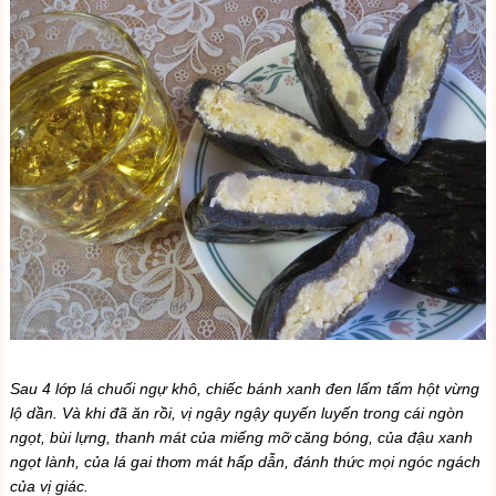
Sau 4 lớp lá chuối ngự khô, chiếc bánh xanh đen lấm tấm hột vừng
lộ dần. Và khi đã ăn rồi, vị ngậy ngậy quyến luyến trong cái ngòn
ngọt, bùi lựng, thanh mát của miếng mỡ căng bóng, của đậu xanh
ngọt lành, của lá gai thơm mát hấp dẫn, đánh thức mọi ngóc ngách
của vị giác.