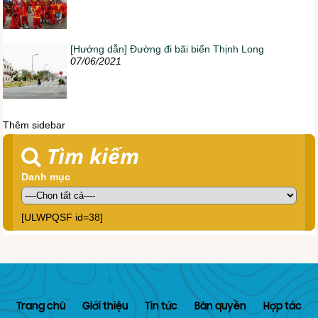
[Hướng dẫn] Đường đi bãi biển Thịnh Long
07/06/2021
Thêm sidebar
Tìm kiếm
Danh mục
[ULWPQSF id=38]
Trang chủ
Giới thiệu
Tin tức
Bản quyền
Hợp tác