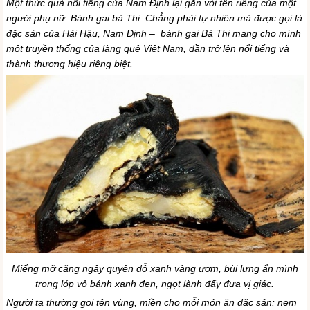
Một thức quà nổi tiếng của Nam Định lại gắn với tên riêng của một
người phụ nữ: Bánh gai bà Thi. Chẳng phải tự nhiên mà được gọi là
đặc sản của Hải Hậu, Nam Định – bánh gai Bà Thi mang cho mình
một truyền thống của làng quê Việt Nam, dần trở lên nổi tiếng và
thành thương hiệu riêng biệt.
Miếng mỡ căng ngậy quyện đỗ xanh vàng ươm, bùi lựng ẩn mình
trong lớp vỏ bánh xanh đen, ngọt lành đẩy đưa vị giác.
Người ta thường gọi tên vùng, miền cho mỗi món ăn đặc sản: nem