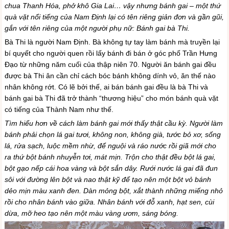
chua Thanh Hóa, phở khô Gia Lai… vậy nhưng bánh gai – một thứ
quà vặt nổi tiếng của Nam Định lại có tên riêng giản đơn và gần gũi,
gắn với tên riêng của một người phụ nữ: Bánh gai bà Thi.
Bà Thi là người Nam Định. Bà không tự tay làm bánh mà truyền lại
bí quyết cho người quen rồi lấy bánh đi bán ở góc phố Trần Hưng
Đạo từ những năm cuối của thập niên 70. Người ăn bánh gai đều
được bà Thi ân cần chỉ cách bóc bánh không dính vỏ, ăn thế nào
nhân không rớt. Có lẽ bởi thế, ai bán bánh gai đều là bà Thi và
bánh gai bà Thi đã trở thành “thương hiệu” cho món bánh quà vặt
có tiếng của Thành Nam như thế.
Tìm hiểu hơn về cách làm bánh gai mới thấy thật cầu kỳ. Người làm
bánh phải chọn lá gai tươi, không non, không già, tước bỏ xơ, sống
lá, rửa sạch, luộc mềm nhừ, để nguội và ráo nước rồi giã mới cho
ra thứ bột bánh nhuyễn tơi, mát mịn. Trộn cho thật đều bột lá gai,
bột gạo nếp cái hoa vàng và bột sắn dây. Rưới nước lá gai đã đun
sôi với đường lên bột và nao thật kỹ để tạo nên một bột vỏ bánh
dẻo mịn màu xanh đen. Dàn mỏng bột, xắt thành những miếng nhỏ
rồi cho nhân bánh vào giữa. Nhân bánh với đỗ xanh, hạt sen, cùi
dừa, mỡ heo tạo nên một màu vàng ươm, sáng bóng.