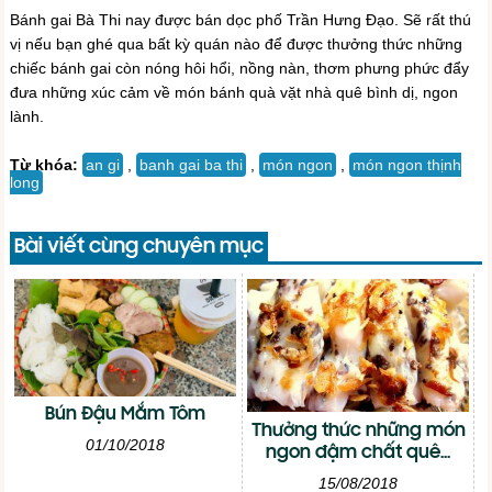
Bánh gai Bà Thi nay được bán dọc phố Trần Hưng Đạo. Sẽ rất thú
vị nếu bạn ghé qua bất kỳ quán nào để được thưởng thức những
chiếc bánh gai còn nóng hôi hổi, nồng nàn, thơm phưng phức đẩy
đưa những xúc cảm về món bánh quà vặt nhà quê bình dị, ngon
lành.
Từ khóa:
an gi
,
banh gai ba thi
,
món ngon
,
món ngon thịnh
long
Bài viết cùng chuyên mục
Bún Đậu Mắm Tôm
Thưởng thức những món
01/10/2018
ngon đậm chất quê...
15/08/2018