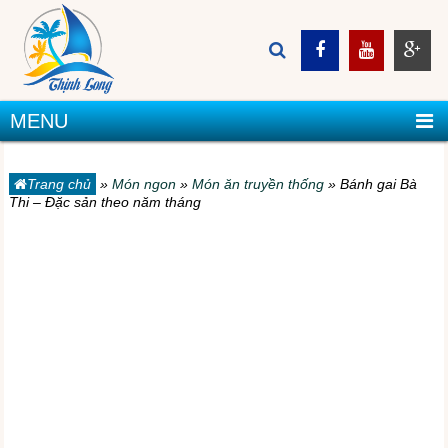
MENU
Trang chủ
»
Món ngon
»
Món ăn truyền thống
»
Bánh gai Bà
Thi – Đặc sản theo năm tháng