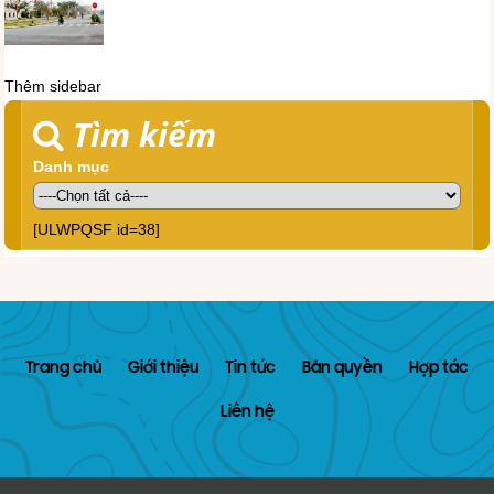
Thêm sidebar
Tìm kiếm
Danh mục
[ULWPQSF id=38]
Trang chủ
Giới thiệu
Tin tức
Bản quyền
Hợp tác
Liên hệ