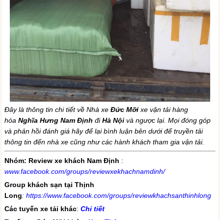
Đây là thông tin chi tiết về Nhà xe
Đức Mỡi
xe vận tải hàng
hóa
Nghĩa Hưng Nam Định
đi
Hà Nội
và ngược lại. Mọi đóng góp
và phản hồi đánh giá hãy để lại bình luận bên dưới để truyền tải
thông tin đến nhà xe cũng như các hành khách tham gia vận tải.
Nhóm: Review xe khách Nam Định
:
www.facebook.com/groups/reviewxekhachnamdinh/
Group khách sạn tại Thịnh
Long
:
https://www.facebook.com/groups/reviewkhachsanthinhlong
Các tuyến xe tải khác
:
Chi tiết