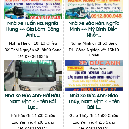
Nhà Xe Tuấn Hà: Nghĩa
Nhà Xe Bảo Hân: Nghĩa
Hưng <-> Gia Lâm, Đông
Minh <-> Mỹ Đình, Diễn,
Anh, ...
Nhổn...
Nghĩa Hải đi: 18h10 Chiều
Nghĩa Minh đi: 8h50 Sáng
BX Thái Nguyên về: 8h00 Sáng
ĐH Công Nghiệp về: 15h10
Chiều
LH:
0943616345
LH:
0912800948
Nhà Xe Đức Anh: Hải Hậu,
Nhà Xe Đức Anh: Giao
Nam Định <-> Yên Bái,
Thủy, Nam Định <-> Yên
Lục...
Bái, L...
Hải Hậu đi: 14h00 Chiều
Giao Thủy đi: 14h00 Chiều
Lục Yên về: 4h30 Sáng
Lục Yên về: 4h15 Sáng
LH:
0983102121
LH:
0983102121