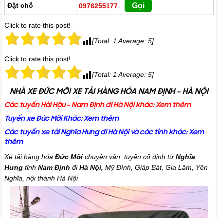
Đặt chỗ
Gọi
0976255177
Click to rate this post!
[Total:
1
Average:
5
]
Click to rate this post!
[Total:
1
Average:
5
]
NHÀ XE ĐỨC MỠI XE TẢI HÀNG HÓA NAM ĐỊNH – HÀ NỘI
Các tuyến Hải Hậu – Nam Định đi Hà Nội khác:
Xem thêm
Tuyến xe Đức Mỡi Khác
:
Xem thêm
Các tuyến xe tải Nghĩa Hưng đi Hà Nội và các tỉnh khác
:
Xem
thêm
Xe tải hàng hóa
Đức Mỡi
chuyên vận tuyến cố định từ
Nghĩa
Hưng
tỉnh
Nam Định
đi
Hà Nội,
Mỹ Đình, Giáp Bát, Gia Lâm, Yên
Nghĩa, nội thành Hà Nội