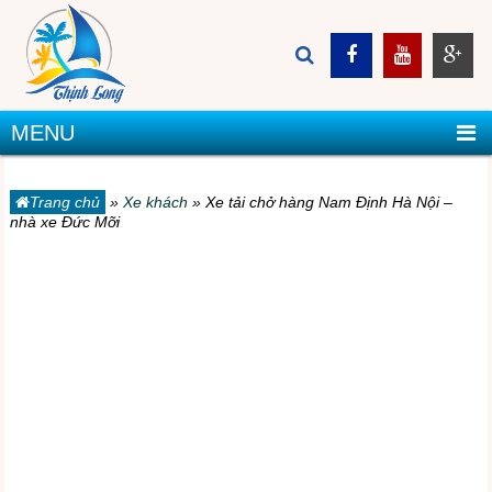
MENU
Trang chủ
»
Xe khách
»
Xe tải chở hàng Nam Định Hà Nội –
nhà xe Đức Mỡi