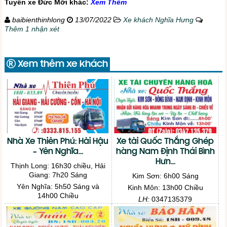
Tuyến xe Đức Mỡi khác:
Xem Thêm
baibienthinhlong
13/07/2022
Xe khách Nghĩa Hưng
Thêm 1 nhận xét
Xem thêm xe khách
Nhà Xe Thiên Phú: Hải Hậu
Xe tải Quốc Thắng Ghép
– Yên Nghĩa...
hàng Nam Định Thái Bình
Hưn...
Thịnh Long: 16h30 chiều, Hải
Giang: 7h20 Sáng
Kim Sơn: 6h00 Sáng
Yên Nghĩa: 5h50 Sáng và
Kinh Môn: 13h00 Chiều
14h00 Chiều
LH:
0347135379
LH:
0941151020